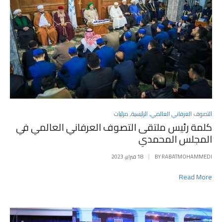
POSTED
التصوف العرفاني العالمي
,
الرئيسية
,
مرئيات
IN
كلمة رئيس ملتقى التصوف العرفاني العالمي في
المجلس المحمدي
RABATMOHAMMEDI
BY
18 فبراير، 2023
Read More