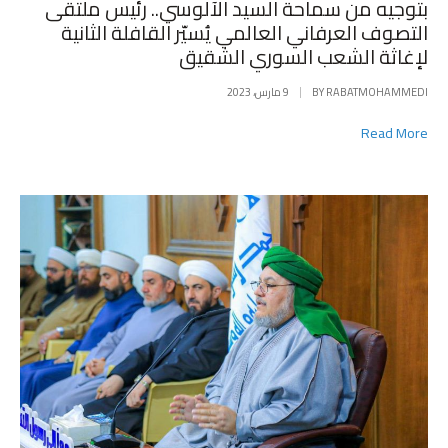
IN
بتوجيه من سماحة السيد الآلوسي.. رئيس ملتقى
التصوف العرفاني العالمي يُسيّر القافلة الثانية
لإغاثة الشعب السوري الشقيق
RABATMOHAMMEDI
BY
9 مارس، 2023
Read More